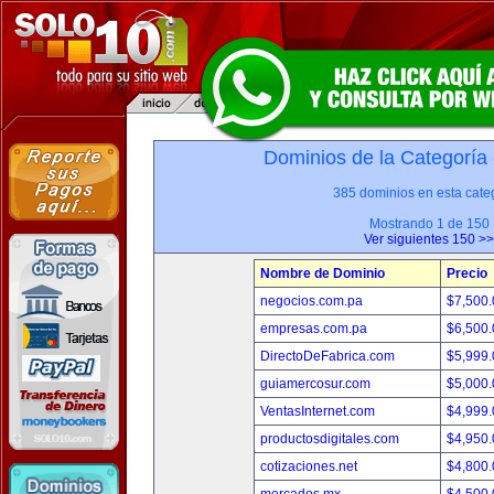
Dominios de la Categoría
385 dominios en esta categ
Mostrando 1 de 150
Ver siguientes 150 >>
Nombre de Dominio
Precio
negocios.com.pa
$7,500
empresas.com.pa
$6,500
DirectoDeFabrica.com
$5,999
guiamercosur.com
$5,000
VentasInternet.com
$4,999
productosdigitales.com
$4,950
cotizaciones.net
$4,800