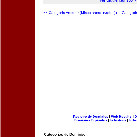
Ver Siguientes 150 >
<< Categoria Anterior (Miscelaneas (varios))
Categori
Registro de Dominios
|
Web Hosting
|
D
Dominios Expirados
|
Industrias
|
Indu
Categorías de Dominio: