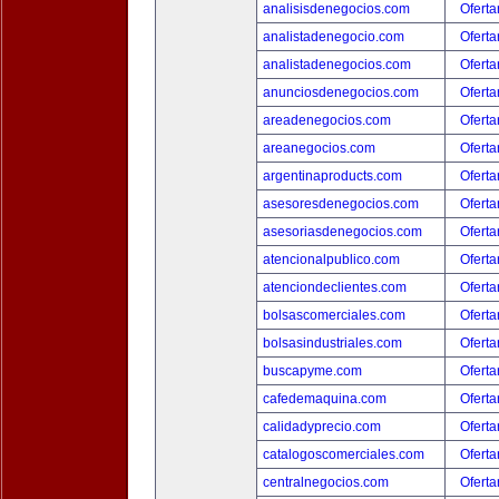
analisisdenegocios.com
Oferta
analistadenegocio.com
Oferta
analistadenegocios.com
Oferta
anunciosdenegocios.com
Oferta
areadenegocios.com
Oferta
areanegocios.com
Oferta
argentinaproducts.com
Oferta
asesoresdenegocios.com
Oferta
asesoriasdenegocios.com
Oferta
atencionalpublico.com
Oferta
atenciondeclientes.com
Oferta
bolsascomerciales.com
Oferta
bolsasindustriales.com
Oferta
buscapyme.com
Oferta
cafedemaquina.com
Oferta
calidadyprecio.com
Oferta
catalogoscomerciales.com
Oferta
centralnegocios.com
Oferta