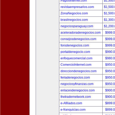
PagosInternet.com
$1,500
revistaempresarios.com
$1,500
ZonaNegocios.com
$1,500
brasilnegocios.com
$1,300
negociosparaguay.com
$1,200
aceleradoradenegocios.com
$999.
consejosdenegocios.com
$999.
forodenegocios.com
$999.
portaldenegocio.com
$990.
enfoquecomercial.com
$980.
ComercioInternet.com
$950.
direcciondenegocios.com
$950.
feriadenegocios.com
$950.
negociosyfinanzas.com
$950.
enlacesdenegocios.com
$900.
thetradernetwork.com
$900.
e-Afiliados.com
$899.
e-franquicias.com
$899.