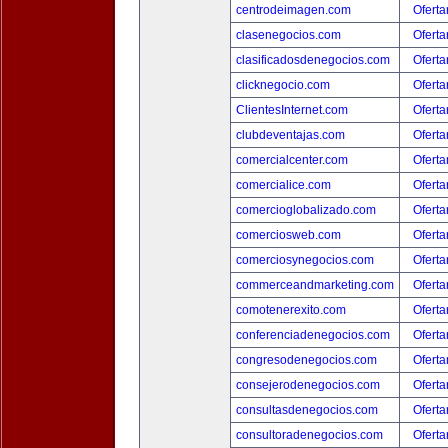
centrodeimagen.com
Oferta
clasenegocios.com
Oferta
clasificadosdenegocios.com
Oferta
clicknegocio.com
Oferta
ClientesInternet.com
Oferta
clubdeventajas.com
Oferta
comercialcenter.com
Oferta
comercialice.com
Oferta
comercioglobalizado.com
Oferta
comerciosweb.com
Oferta
comerciosynegocios.com
Oferta
commerceandmarketing.com
Oferta
comotenerexito.com
Oferta
conferenciadenegocios.com
Oferta
congresodenegocios.com
Oferta
consejerodenegocios.com
Oferta
consultasdenegocios.com
Oferta
consultoradenegocios.com
Oferta