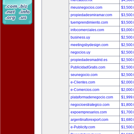
mercados.mx
$4,500
meusnegocios.com
$3,500
propiedadesmiramar.com
$3,500
tuemprendimiento.com
$3,500
infocomerciales.com
$3,000
business.uy
$2,500
meetingsbydesign.com
$2,500
negocios.uy
$2,500
propiedadesmadrid.es
$2,500
PublicidadGratis.com
$2,500
seunegocio.com
$2,500
e-Clientes.com
$2,000
e-Comercios.com
$2,000
plataformadenegocio.com
$1,999
negocioestrategico.com
$1,800
expoempresarios.com
$1,700
argentinaforexport.com
$1,680
e-Publicity.com
$1,500