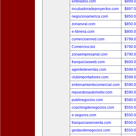
eAfiliados.com
$899.
incubadoradeproyectos.com
$897.
negociosamerica.com
$850.
zonarural.com
$850.
e-libreria.com
$800.
comercioenred.com
$799.
Comercios.biz
$790.
zonaempresarial.com
$790.
franquiciasweb.com
$600.
agentedeventas.com
$599.
clubimportadores.com
$599.
entrenamientocomercial.com
$590.
repuestosautomotor.com
$590.
publinegocios.com
$580.
coachingdenegocios.com
$550.
e-seguros.com
$550.
franquiciasenventa.com
$550.
gestaodenegocios.com
$550.