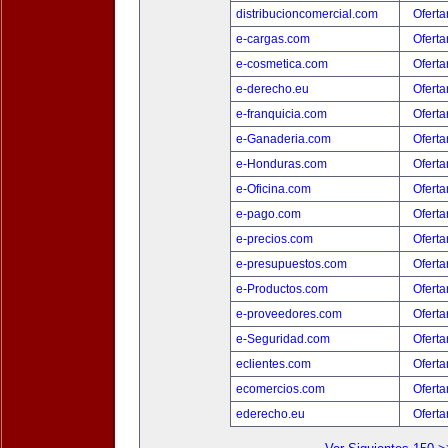
distribucioncomercial.com
Oferta
e-cargas.com
Oferta
e-cosmetica.com
Oferta
e-derecho.eu
Oferta
e-franquicia.com
Oferta
e-Ganaderia.com
Oferta
e-Honduras.com
Oferta
e-Oficina.com
Oferta
e-pago.com
Oferta
e-precios.com
Oferta
e-presupuestos.com
Oferta
e-Productos.com
Oferta
e-proveedores.com
Oferta
e-Seguridad.com
Oferta
eclientes.com
Oferta
ecomercios.com
Oferta
ederecho.eu
Oferta