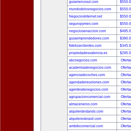
guiamercosul.com
$550.
mundodelosnegocios.com
$550.
NegociosInternet.net
$550.
seguropymes.com
$550.
negociosenaccion.com
$495.
guiaemprendedores.com
$380.
fidelizarclientes.com
$345.
propiedadesvalencia.es
$295.
abcnegocios.com
Oferta
academiadenegocios.com
Oferta
agenciadecoches.com
Oferta
agendadereuniones.com
Oferta
agentesdenegocios.com
Oferta
agrupacioncomercial.com
Oferta
almaceneros.com
Oferta
alquilerdestands.com
Oferta
alquileresbrasil.com
Oferta
ambitocomercial.com
Oferta