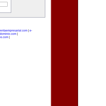
ventaempresarial.com
|
e-
edominio.com
|
os.com
|