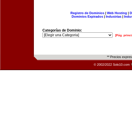
Registro de Dominios
|
Web Hosting
|
D
Dominios Expirados
|
Industrias
|
Indu
Categorías de Dominio:
[Pág. princi
** Precios expre
© 2002/2022 Solo10.com