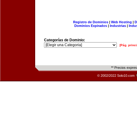
Registro de Dominios
|
Web Hosting
|
D
Dominios Expirados
|
Industrias
|
Indu
Categorías de Dominio:
[Pág. princi
** Precios expre
© 2002/2022 Solo10.com