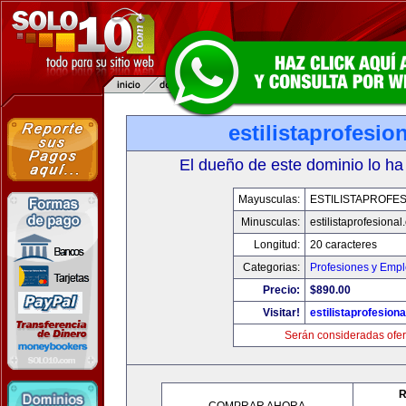
estilistaprofesio
El dueño de este dominio lo ha
Mayusculas:
ESTILISTAPROFE
Minusculas:
estilistaprofesiona
Longitud:
20 caracteres
Categorias:
Profesiones y Emp
Precio:
$890.00
Visitar!
estilistaprofesion
Serán consideradas ofer
R