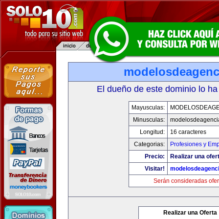
modelosdeagenc
El dueño de este dominio lo ha
Mayusculas:
MODELOSDEAGE
Minusculas:
modelosdeagenci
Longitud:
16 caracteres
Categorias:
Profesiones y Em
Precio:
Realizar una ofer
Visitar!
modelosdeagenc
Serán consideradas ofer
Realizar una Oferta