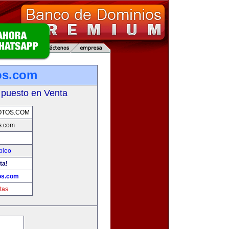
os.com
 puesto en Venta
OTOS.COM
s.com
pleo
ta!
os.com
tas