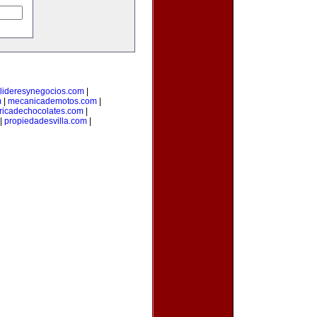
lideresynegocios.com
|
m
|
mecanicademotos.com
|
ricadechocolates.com
|
|
propiedadesvilla.com
|