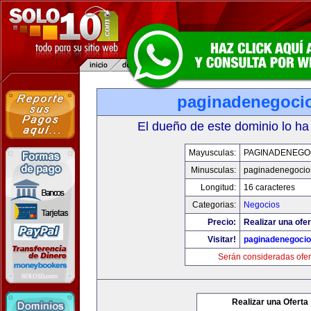
paginadenegoci
El dueño de este dominio lo ha
Mayusculas:
PAGINADENEGO
Minusculas:
paginadenegocio
Longitud:
16 caracteres
Categorias:
Negocios
Precio:
Realizar una ofer
Visitar!
paginadenegoci
Serán consideradas ofer
Realizar una Oferta