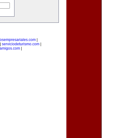
rosempresariales.com
|
|
serviciodeturismo.com
|
eamigos.com
|