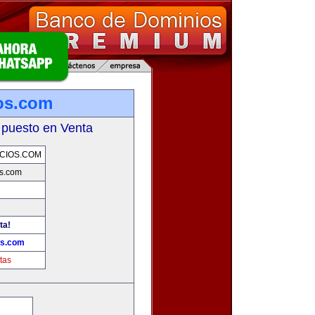
os.com
 puesto en Venta
CIOS.COM
s.com
ta!
os.com
tas