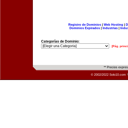
Registro de Dominios
|
Web Hosting
|
D
Dominios Expirados
|
Industrias
|
Indu
Categorías de Dominio:
[Pág. princi
** Precios expre
© 2002/2022 Solo10.com