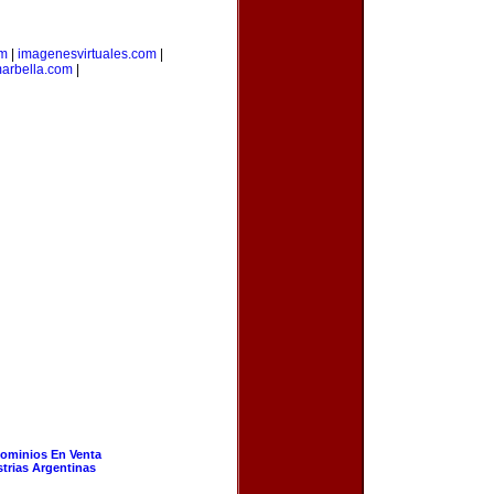
om
|
imagenesvirtuales.com
|
arbella.com
|
ominios En Venta
strias Argentinas