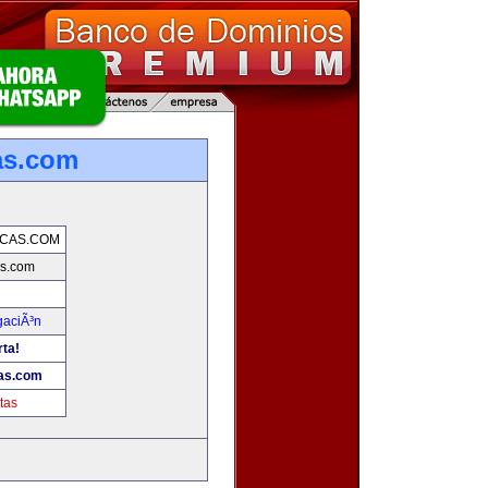
as.com
ICAS.COM
s.com
gaciÃ³n
rta!
as.com
tas