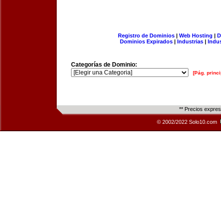
Registro de Dominios
|
Web Hosting
|
D
Dominios Expirados
|
Industrias
|
Indu
Categorías de Dominio:
[Pág. princi
** Precios expre
© 2002/2022 Solo10.com