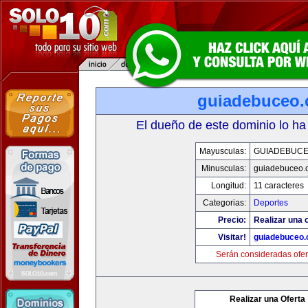
guiadebuceo
El dueño de este dominio lo ha
Mayusculas:
GUIADEBUC
Minusculas:
guiadebuceo.
Longitud:
11 caracteres
Categorias:
Deportes
Precio:
Realizar una o
Visitar!
guiadebuceo
Serán consideradas ofer
Realizar una Oferta