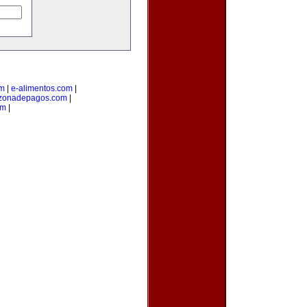
om
|
e-alimentos.com
|
zonadepagos.com
|
om
|