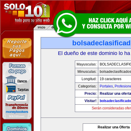
bolsadeclasifica
El dueño de este dominio lo ha
Mayusculas:
BOLSADECLASIFI
Minusculas:
bolsadeclasificado
Longitud:
19 caracteres
Categorias:
Portales
,
Profesion
Precio:
Realizar una oferta
Visitar!
bolsadeclasificad
Serán consideradas ofer
Realizar una Oferta