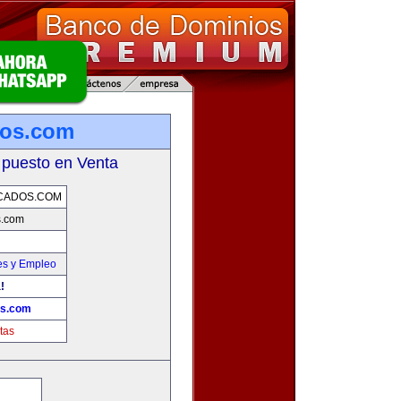
dos.com
 puesto en Venta
CADOS.COM
s.com
es y Empleo
!
os.com
tas