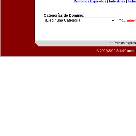
Dominios Expirados
|
Industrias
|
Indu
Categorías de Dominio:
[Pág. princi
** Precios expre
© 2002/2022 Solo10.com