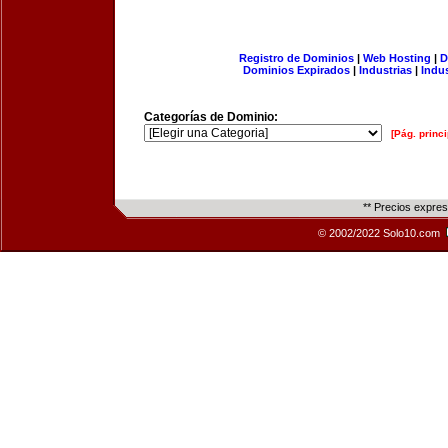
Registro de Dominios
|
Web Hosting
|
D
Dominios Expirados
|
Industrias
|
Indu
Categorías de Dominio:
[Pág. princi
** Precios expre
© 2002/2022 Solo10.com