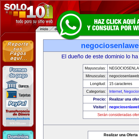
negociosenlaw
El dueño de este dominio lo ha
Mayusculas:
NEGOCIOSENL
Minusculas:
negociosenlawe
Longitud:
15 caracteres
Categorias:
Internet
,
Negocio
Precio:
Realizar una ofer
Visitar!
negociosenlawe
Serán consideradas ofer
Realizar una Oferta