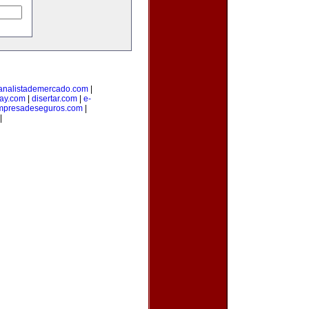
analistademercado.com
|
ay.com
|
disertar.com
|
e-
mpresadeseguros.com
|
|