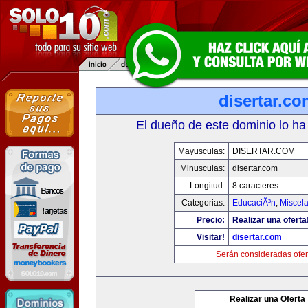
disertar.c
El dueño de este dominio lo ha
Mayusculas:
DISERTAR.COM
Minusculas:
disertar.com
Longitud:
8 caracteres
Categorias:
EducaciÃ³n
,
Miscela
Precio:
Realizar una oferta
Visitar!
disertar.com
Serán consideradas ofer
Realizar una Oferta