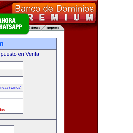
om
 puesto en Venta
neas (varios)
!
tas