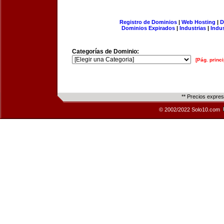
Registro de Dominios
|
Web Hosting
|
D
Dominios Expirados
|
Industrias
|
Indu
Categorías de Dominio:
[Pág. princi
** Precios expre
© 2002/2022 Solo10.com