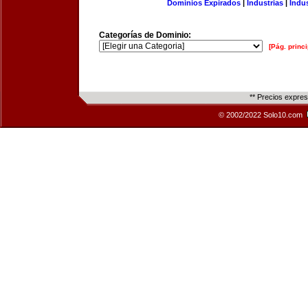
Dominios Expirados
|
Industrias
|
Indu
Categorías de Dominio:
[Pág. princi
** Precios expre
© 2002/2022 Solo10.com